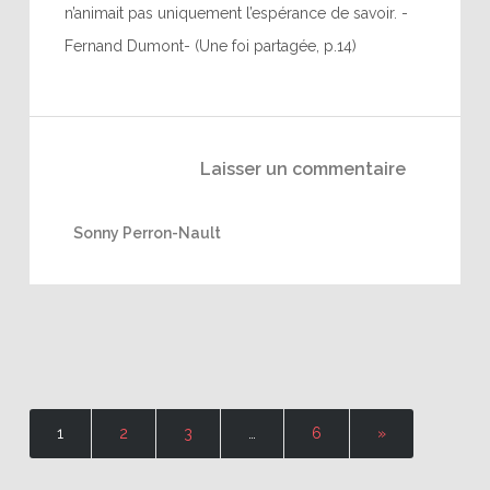
n’animait pas uniquement l’espérance de savoir. -
Fernand Dumont- (Une foi partagée, p.14)
Laisser un commentaire
Sonny Perron-Nault
1
2
3
…
6
»