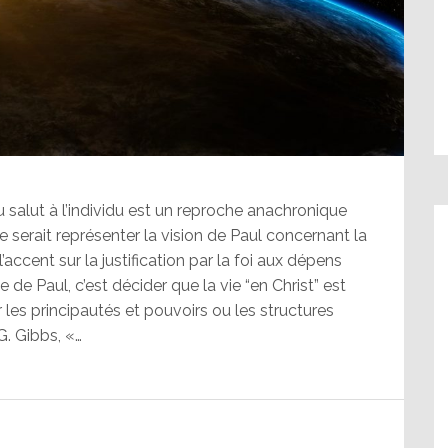
u salut à l’individu est un reproche anachronique
ne serait représenter la vision de Paul concernant la
’accent sur la justification par la foi aux dépens
 de Paul, c’est décider que la vie “en Christ” est
 les principautés et pouvoirs ou les structures
. Gibbs, «…