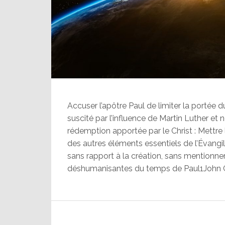
Accuser l’apôtre Paul de limiter la portée d
suscité par l’influence de Martin Luther et 
rédemption apportée par le Christ : Mettre l
des autres éléments essentiels de l’Évangile
sans rapport à la création, sans mentionner
déshumanisantes du temps de Paul1John G