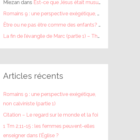
Miezan
dans
Est-ce que Jésus était musulman ?
Romains 9 : une perspective exégétique, non calviniste (partie 1) – Théophile
Être ou ne pas être comme des enfants? (partie 1) – Théophile
La fin de l’évangile de Marc (partie 1) – Théophile
dans
La fi
Articles récents
Romains 9 : une perspective exégétique,
non calviniste (partie 1)
Citation – Le regard sur le monde et la foi
1 Tm 2,11-15 : les femmes peuvent-elles
enseigner dans l’Église ?