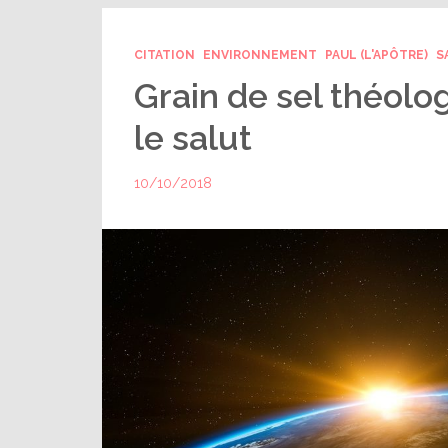
CITATION
ENVIRONNEMENT
PAUL (L'APÔTRE)
S
Grain de sel théolog
le salut
10/10/2018