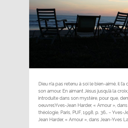
Dieu n’a pas retenu à soi le bien-aimé, il 
son amour. En aimant Jésus jusqu’à la croix,
introduite dans son mystère, pour que, de
oeuvre1Yves-Jean Harder, « Amour », dans J
théologie, Paris, PUF, 1998, p. 36.. – Yves
Jean Harder, « Amour », dans Jean-Yves Lac