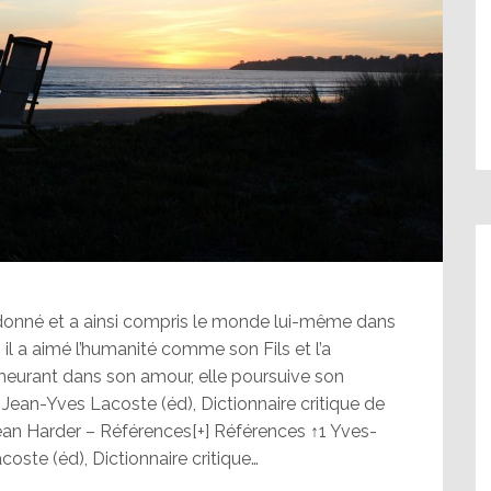
l’a donné et a ainsi compris le monde lui-même dans
 il a aimé l’humanité comme son Fils et l’a
meurant dans son amour, elle poursuive son
ean-Yves Lacoste (éd), Dictionnaire critique de
-Jean Harder – Références[+] Références ↑1 Yves-
oste (éd), Dictionnaire critique…