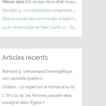
Miezan
dans
Est-ce que Jésus était musulman ?
Romains 9 : une perspective exégétique, non calviniste (partie 1) – Théophile
Être ou ne pas être comme des enfants? (partie 1) – Théophile
La fin de l’évangile de Marc (partie 1) – Théophile
dans
La fi
Articles récents
Romains 9 : une perspective exégétique,
non calviniste (partie 1)
Citation – Le regard sur le monde et la foi
1 Tm 2,11-15 : les femmes peuvent-elles
enseigner dans l’Église ?