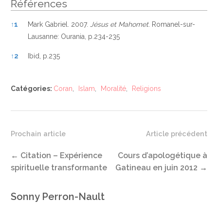
Références
Références
↑
1
Mark Gabriel. 2007.
Jésus et Mahomet
. Romanel-sur-
Lausanne: Ourania, p.234-235
↑
2
Ibid, p.235
Catégories:
Coran
,
Islam
,
Moralité
,
Religions
Prochain article
Article précédent
←
Citation – Expérience
Cours d’apologétique à
spirituelle transformante
Gatineau en juin 2012
→
Sonny Perron-Nault