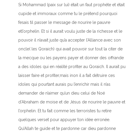
Si Mohammad (paix sur lui) était un faut prophète et était
cupide et immoraux comme tu le prétend pourquoi
fesais til passer le message de nourire le pauvre
etl’orphelin. Et si il aurait voulu juste de la richesse et le
pouvoir il n’avait juste qu’a accepter l’Alliance avec son
oncle( les Qoraich) qui avait pouvoir sur tout la citer de
la mecque ou les payens payer et donner des offrande
a des idoles qui en réalité profiter au Qoraich. Il aurait pu
laisser faire et profiter,mais inon il a fait détruire ces
idoles qui pourtant aurais pu l’enrichir mais il n’as
demander de n’aimer qu’un dieu celui de Noé
d’Abraham de moise et de Jésus de nourire le pauvre et
l’orphelin. Et tu fait comme les terroristes tu retire
quelques verset pour appuyer ton idée erronée.
Qu’Allah te guide et te pardonne car dieu pardonne