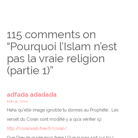
115 comments on
“
Pourquoi l’Islam n’est
pas la vraie religion
(partie 1)
”
adfada adadada
MAI 31, 2012
Haha qu'elle image ignoble tu donnes au Prophète , Les
verset du Coran sont modifié y a qu'a vérifier içi
http://coranweb.free.fr/coran/
Que Dieu te guide mon frere ! Que la paix soit sur toi !