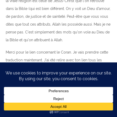
la vraie religion est celle de Jésus-Christ que l'on retrouve
dans la Bible (qui est bien différent. On y voit un Dieu d'amour,
de pardon, de justice et de sainteté. Peut-être que vous vous
dites que tout ces attributs, Allah les possède aussi. Mais je ne
pense pas. C'est simplement des mots qu'on vole au Dieu de
la Bible et qu'on attribuent à Allah.
Merci pour le lien concernant le Coran. Je vais prendre cette
traduction maintenant. J'ai été relire avec ton lien tous les
versets coraniques que j'ai mis dans ce post et sincèrement,
bien que la traduction soit un peu différente, le contenu reste
le même.
En fait, j'ai énuméré juste deux problèmes dans cette réflexion,
mais j'en ai d'autres… D'après la traduction que tu m'as donné,
Sourate 4:34 affirme que les hommes peuvent battre leur