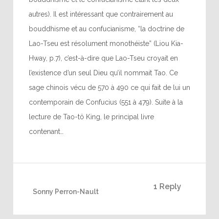
autres). Il est intéressant que contrairement au
bouddhisme et au confucianisme, “la doctrine de
Lao-Tseu est résolument monothéiste” (Liou Kia-
Hway, p.7), c’est-à-dire que Lao-Tseu croyait en
l’existence d’un seul Dieu qu’il nommait Tao. Ce
sage chinois vécu de 570 à 490 ce qui fait de lui un
contemporain de Confucius (551 à 479). Suite à la
lecture de Tao-tö King, le principal livre
contenant…
1 Reply
Sonny Perron-Nault