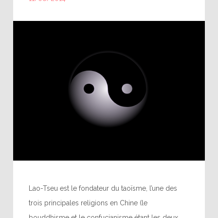
Lao-Tseu est le fondateur du taoïsme, l’une des
trois principales religions en Chine (le
bouddhisme et le confucianisme étant les deux