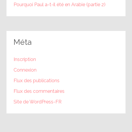
Pourquoi Paul a-t-il été en Arabie (partie 2)
Méta
Inscription
Connexion
Flux des publications
Flux des commentaires
Site de WordPress-FR