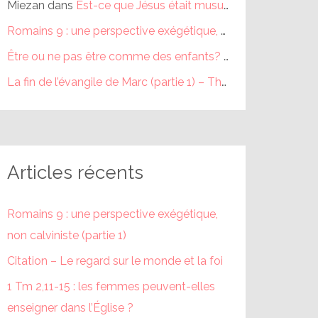
Miezan
dans
Est-ce que Jésus était musulman ?
Romains 9 : une perspective exégétique, non calviniste (partie 1) – Théophile
Être ou ne pas être comme des enfants? (partie 1) – Théophile
La fin de l’évangile de Marc (partie 1) – Théophile
dans
La fi
Articles récents
Romains 9 : une perspective exégétique,
non calviniste (partie 1)
Citation – Le regard sur le monde et la foi
1 Tm 2,11-15 : les femmes peuvent-elles
enseigner dans l’Église ?