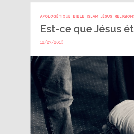
APOLOGÉTIQUE
BIBLE
ISLAM
JÉSUS
RELIGION
Est-ce que Jésus é
12/23/2016