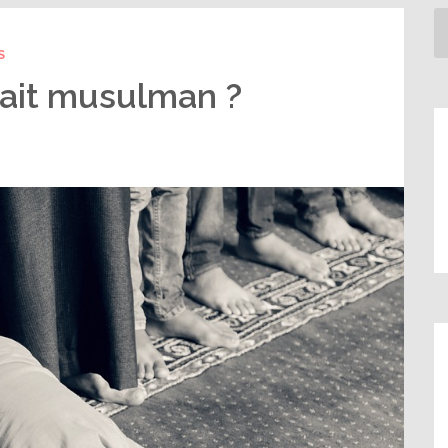
S
tait musulman ?