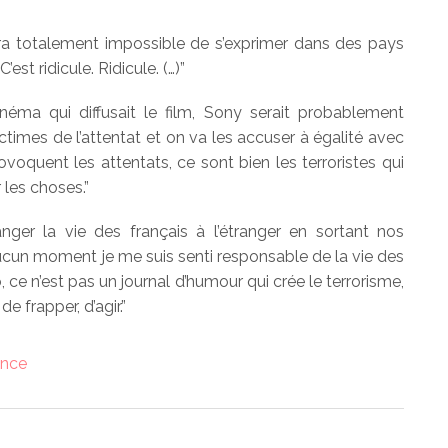
era totalement impossible de s’exprimer dans des pays
st ridicule. Ridicule. (…)”
éma qui diffusait le film, Sony serait probablement
ctimes de l’attentat et on va les accuser à égalité avec
rovoquent les attentats, ce sont bien les terroristes qui
 les choses.”
er la vie des français à l’étranger en sortant nos
aucun moment je me suis senti responsable de la vie des
, ce n’est pas un journal d’humour qui crée le terrorisme,
e frapper, d’agir.”
ence