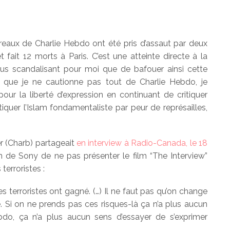
bureaux de Charlie Hebdo ont été pris d’assaut par deux
 fait 12 morts à Paris. C’est une atteinte directe à la
plus scandalisant pour moi que de bafouer ainsi cette
n que je ne cautionne pas tout de Charlie Hebdo, je
pour la liberté d’expression en continuant de critiquer
itiquer l’Islam fondamentaliste par peur de représailles,
 (Charb) partageait
en interview à Radio-Canada, le 18
ion de Sony de ne pas présenter le film “The Interview”
erroristes :
s terroristes ont gagné. (…) Il ne faut pas qu’on change
te. Si on ne prends pas ces risques-là ça n’a plus aucun
do, ça n’a plus aucun sens d’essayer de s’exprimer