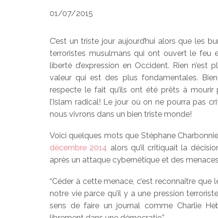
01/07/2015
C’est un triste jour aujourd’hui alors que les 
terroristes musulmans qui ont ouvert le feu et
liberté d’expression en Occident. Rien n’est 
valeur qui est des plus fondamentales. Bie
respecte le fait qu’ils ont été prêts à mourir 
l’Islam radical! Le jour où on ne pourra pas cr
nous vivrons dans un bien triste monde!
Voici quelques mots que Stéphane Charbonnier
décembre 2014
alors qu’il critiquait la décis
après un attaque cybernétique et des menaces t
“Céder à cette menace, c’est reconnaître que le
notre vie parce qu’il y a une pression terroris
sens de faire un journal comme Charlie Heb
librement dans une démocratie.”