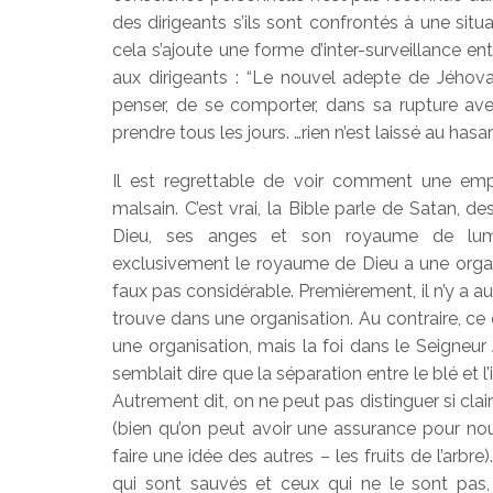
des dirigeants s’ils sont confrontés à une situ
cela s’ajoute une forme d’inter-surveillance e
aux dirigeants : “Le nouvel adepte de Jéhova
penser, de se comporter, dans sa rupture ave
prendre tous les jours. …rien n’est laissé au hasar
Il est regrettable de voir comment une emp
malsain. C’est vrai, la Bible parle de Satan,
Dieu, ses anges et son royaume de lumièr
exclusivement le royaume de Dieu a une organ
faux pas considérable. Premièrement, il n’y a au
trouve dans une organisation. Au contraire, ce 
une organisation, mais la foi dans le Seigne
semblait dire que la séparation entre le blé et l’
Autrement dit, on ne peut pas distinguer si cla
(bien qu’on peut avoir une assurance pour no
faire une idée des autres – les fruits de l’arbre
qui sont sauvés et ceux qui ne le sont pas, 