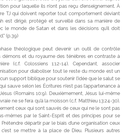
ation pour laquelle ils n’ont pas reçu d’enseignement. À
ntre TJ qui doivent reporter tout comportement déviant
h est dirigé, protégé et surveillé dans sa manière de
c le monde de Satan et dans les décisions qu’il doit
d.” (p.39)
hase théologique peut devenir un outil de contrôle
 des démons et du royaume des ténèbres en contraste à
e (c.f. Colossiens 1:12-14). Cependant, associer
isation pour diaboliser tout le reste du monde est un
cun support biblique pour soutenir l’idée que le salut se
qui sauve selon les Écritures n’est pas l’appartenance à
ur Jésus (Romains 10:9). Deuxièmement, Jésus lui-même
ivraie ne se fera qu’à la moisson (c.f. Matthieu 13:24-30).
irement ceux qui sont sauvés de ceux qui ne le sont pas
us-mêmes par le Saint-Esprit et des principes pour se
). Prétendre départir par le biais d’une organisation ceux
c’est se mettre à la place de Dieu. Plusieurs autres