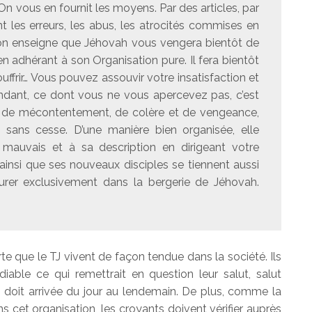
n vous en fournit les moyens. Par des articles, par
 les erreurs, les abus, les atrocités commises en
 on enseigne que Jéhovah vous vengera bientôt de
adhérant à son Organisation pure. Il fera bientôt
uffrir… Vous pouvez assouvir votre insatisfaction et
endant, ce dont vous ne vous apercevez pas, c’est
s de mécontentement, de colère et de vengeance,
e sans cesse. D’une manière bien organisée, elle
auvais et à sa description en dirigeant votre
e ainsi que ses nouveaux disciples se tiennent aussi
rer exclusivement dans la bergerie de Jéhovah.
e que le TJ vivent de façon tendue dans la société. Ils
iable ce qui remettrait en question leur salut, salut
i doit arrivée du jour au lendemain. De plus, comme la
 cet organisation, les croyants doivent vérifier auprès