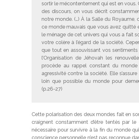
sortir le mécontentement qui est en vous. O
des discours, on vous décrit constamment
notre monde. (…) À la Salle du Royaume,
ce monde mauvais que vous avez quitté en 
le ménage de cet univers qui vous a fait so
votre colère à l’égard de la société. Cep
que tout en assouvissant vos sentiment
l’Organisation de Jéhovah les renouvell
procède au rappel constant du monde m
agressivité contre la société. Elle s’assur
loin que possible du monde pour demeu
(p.26-27)
Cette polarisation des deux mondes fait en sort
craignent constamment d’être tentés par le d
nécessaire pour survivre à la fin du monde qu
conscience personnelle n’est pas reconnue dans