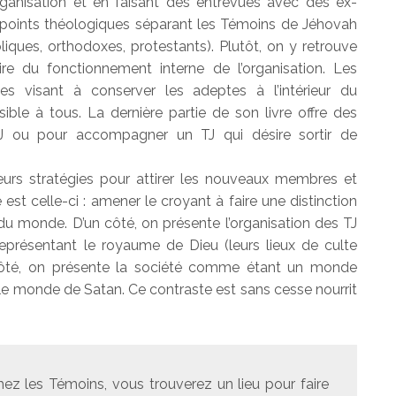
organisation et en faisant des entrevues avec des ex-
s points théologiques séparant les Témoins de Jéhovah
iques, orthodoxes, protestants). Plutôt, on y retrouve
ire du fonctionnement interne de l’organisation. Les
s visant à conserver les adeptes à l’intérieur du
le à tous. La dernière partie de son livre offre des
 TJ ou pour accompagner un TJ qui désire sortir de
leurs stratégies pour attirer les nouveaux membres et
 est celle-ci : amener le croyant à faire une distinction
e du monde. D’un côté, on présente l’organisation des TJ
résentant le royaume de Dieu (leurs lieux de culte
e côté, on présente la société comme étant un monde
t le monde de Satan. Ce contraste est sans cesse nourrit
z les Témoins, vous trouverez un lieu pour faire