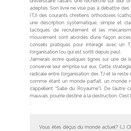
universitaire faisant une recherche sur leur 
adeptes. Son livre ne vise pas à débattre de
(TJ) des courants chrétiens orthodoxes (cathol
une description systématique, simple et cla
tactiques de recrutement et les mécanisme
mouvement sont abordés d’une façon accessib
conseils pratiques pour interagir avec un
l’organisation (ou qui est sortit depuis peu).
J’aimerais écrire quelques lignes sur une de 
conserver leur emprise sur eux. Cette stratégie
radicale entre l’organisation des TJ et le rest
comme étant un monde parfait, un monde rep
s’appellent “Salle du Royaume”). De l’autr
mauvais, pourrie destiné à la destruction. C’es
:
Vous êtes déçus du monde actuel? (…) Che