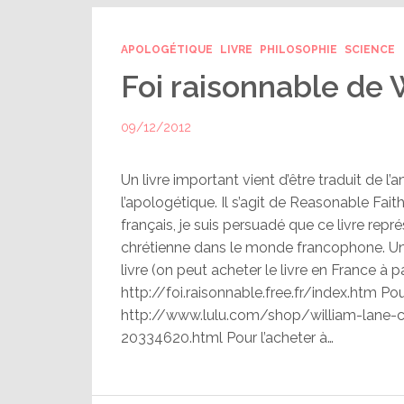
APOLOGÉTIQUE
LIVRE
PHILOSOPHIE
SCIENCE
Foi raisonnable de 
09/12/2012
Un livre important vient d’être traduit de l
l’apologétique. Il s’agit de Reasonable Fai
français, je suis persuadé que ce livre repr
chrétienne dans le monde francophone. Un 
livre (on peut acheter le livre en France à par
http://foi.raisonnable.free.fr/index.htm Pou
http://www.lulu.com/shop/william-lane-c
20334620.html Pour l’acheter à…