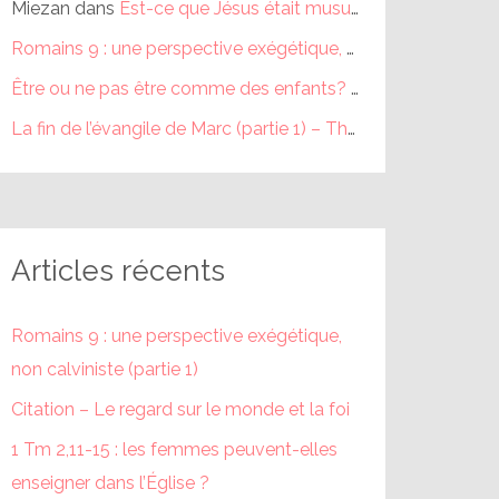
Miezan
dans
Est-ce que Jésus était musulman ?
Romains 9 : une perspective exégétique, non calviniste (partie 1) – Théophile
Être ou ne pas être comme des enfants? (partie 1) – Théophile
La fin de l’évangile de Marc (partie 1) – Théophile
dans
La fi
Articles récents
Romains 9 : une perspective exégétique,
non calviniste (partie 1)
Citation – Le regard sur le monde et la foi
1 Tm 2,11-15 : les femmes peuvent-elles
enseigner dans l’Église ?