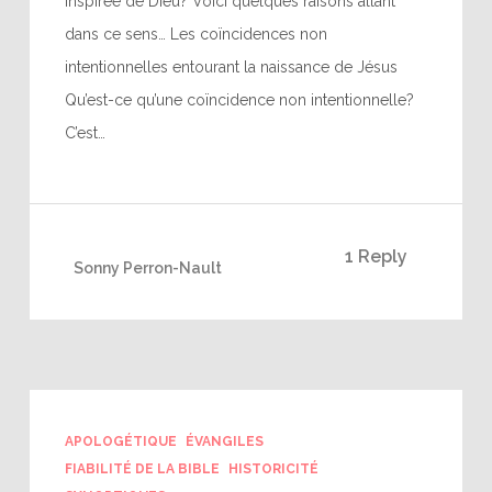
inspirée de Dieu? Voici quelques raisons allant
dans ce sens… Les coïncidences non
intentionnelles entourant la naissance de Jésus
Qu’est-ce qu’une coïncidence non intentionnelle?
C’est…
1 Reply
Sonny Perron-Nault
APOLOGÉTIQUE
ÉVANGILES
FIABILITÉ DE LA BIBLE
HISTORICITÉ