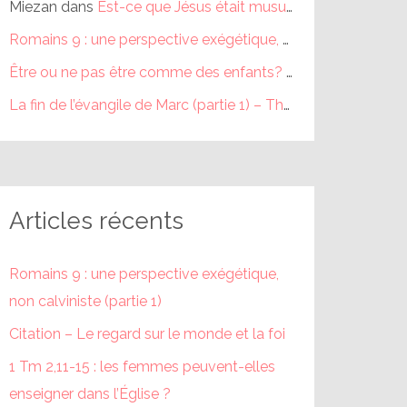
Miezan
dans
Est-ce que Jésus était musulman ?
Romains 9 : une perspective exégétique, non calviniste (partie 1) – Théophile
Être ou ne pas être comme des enfants? (partie 1) – Théophile
La fin de l’évangile de Marc (partie 1) – Théophile
dans
La fi
Articles récents
Romains 9 : une perspective exégétique,
non calviniste (partie 1)
Citation – Le regard sur le monde et la foi
1 Tm 2,11-15 : les femmes peuvent-elles
enseigner dans l’Église ?