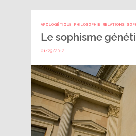
APOLOGÉTIQUE
PHILOSOPHIE
RELATIONS
SOP
Le sophisme génét
01/29/2012