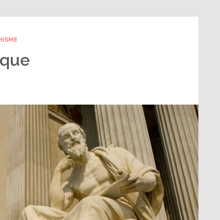
HISME
ique