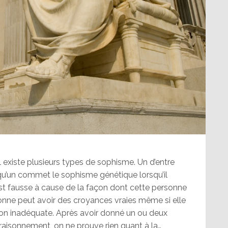
 existe plusieurs types de sophisme. Un d’entre
qu’un commet le sophisme génétique lorsqu’il
est fausse à cause de la façon dont cette personne
onne peut avoir des croyances vraies même si elle
çon inadéquate. Après avoir donné un ou deux
raisonnement, on ne prouve rien quant à la…