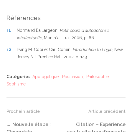
Références
Références
↑
1
Normand Baillargeon,
Petit cours d’autodéfense
intellectuelle
, Montréal, Lux, 2006, p. 66.
↑
2
Irving M. Copi et Carl Cohen,
Introduction to Logic
, New
Jersey NJ, Prentice Hall, 2002, p. 143.
Catégories:
Apologétique
,
Persuasion
,
Philosophie
,
Sophisme
Prochain article
Article précédent
←
Nouvelle étape :
Citation – Expérience
Cloverdale
spirituelle transformante