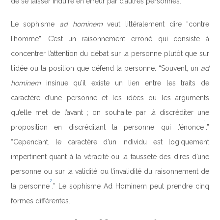
de se laisser induire en erreur par d’autres personnes.
Le sophisme
ad hominem
veut littéralement dire “contre
l’homme”. C’est un raisonnement erroné qui consiste à
concentrer l’attention du débat sur la personne plutôt que sur
l’idée ou la position que défend la personne. “Souvent, un
ad
hominem
insinue qu’il existe un lien entre les traits de
caractère d’une personne et les idées ou les arguments
qu’elle met de l’avant ; on souhaite par là discréditer une
1
proposition en discréditant la personne qui l’énonce
.”
“Cependant, le caractère d’un individu est logiquement
impertinent quant à la véracité ou la fausseté des dires d’une
personne ou sur la validité ou l’invalidité du raisonnement de
2
la personne
.” Le sophisme Ad Hominem peut prendre cinq
formes différentes.