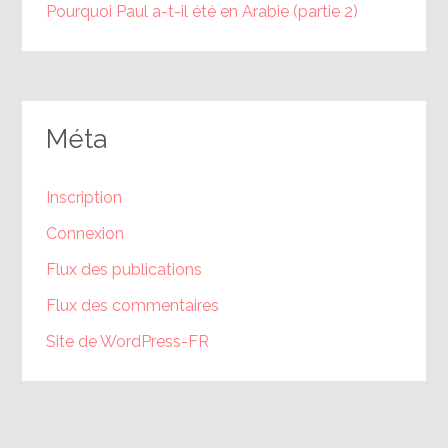
Pourquoi Paul a-t-il été en Arabie (partie 2)
Méta
Inscription
Connexion
Flux des publications
Flux des commentaires
Site de WordPress-FR