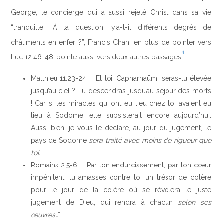
George, le concierge qui a aussi rejeté Christ dans sa vie
“tranquille”. À la question “y’a-t-il différents degrés de
châtiments en enfer ?”, Francis Chan, en plus de pointer vers
4
Luc 12.46-48, pointe aussi vers deux autres passages
:
Matthieu 11.23-24 : “Et toi, Capharnaüm, seras-tu élevée
jusqu’au ciel ? Tu descendras jusqu’au séjour des morts
! Car si les miracles qui ont eu lieu chez toi avaient eu
lieu à Sodome, elle subsisterait encore aujourd’hui.
Aussi bien, je vous le déclare, au jour du jugement, le
pays de Sodome
sera traité avec moins de rigueur que
toi.
“
Romains 2.5-6 : “Par ton endurcissement, par ton cœur
impénitent, tu amasses contre toi un trésor de colère
pour le jour de la colère où se révélera le juste
jugement de Dieu, qui rendra à chacun
selon ses
œuvres…
“