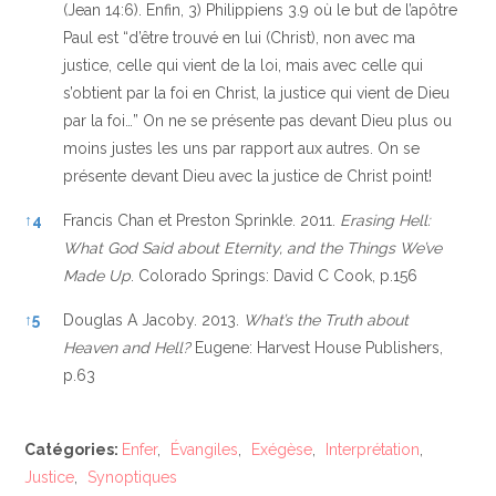
(Jean 14:6). Enfin, 3) Philippiens 3.9 où le but de l’apôtre
Paul est “d’être trouvé en lui (Christ), non avec ma
justice, celle qui vient de la loi, mais avec celle qui
s’obtient par la foi en Christ, la justice qui vient de Dieu
par la foi…” On ne se présente pas devant Dieu plus ou
moins justes les uns par rapport aux autres. On se
présente devant Dieu avec la justice de Christ point!
↑
4
Francis Chan et Preston Sprinkle. 2011.
Erasing Hell:
What God Said about Eternity, and the Things We’ve
Made Up
. Colorado Springs: David C Cook, p.156
↑
5
Douglas A Jacoby. 2013.
What’s the Truth about
Heaven and Hell?
Eugene: Harvest House Publishers,
p.63
Catégories:
Enfer
,
Évangiles
,
Exégèse
,
Interprétation
,
Justice
,
Synoptiques