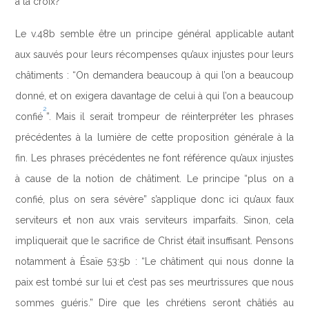
à la croix?
Le v.48b semble être un principe général applicable autant
aux sauvés pour leurs récompenses qu’aux injustes pour leurs
châtiments : “On demandera beaucoup à qui l’on a beaucoup
donné, et on exigera davantage de celui à qui l’on a beaucoup
2
confié
”. Mais il serait trompeur de réinterpréter les phrases
précédentes à la lumière de cette proposition générale à la
fin. Les phrases précédentes ne font référence qu’aux injustes
à cause de la notion de châtiment. Le principe “plus on a
confié, plus on sera sévère” s’applique donc ici qu’aux faux
serviteurs et non aux vrais serviteurs imparfaits. Sinon, cela
impliquerait que le sacrifice de Christ était insuffisant. Pensons
notamment à Ésaïe 53:5b : “Le châtiment qui nous donne la
paix est tombé sur lui et c’est pas ses meurtrissures que nous
sommes guéris.” Dire que les chrétiens seront châtiés au