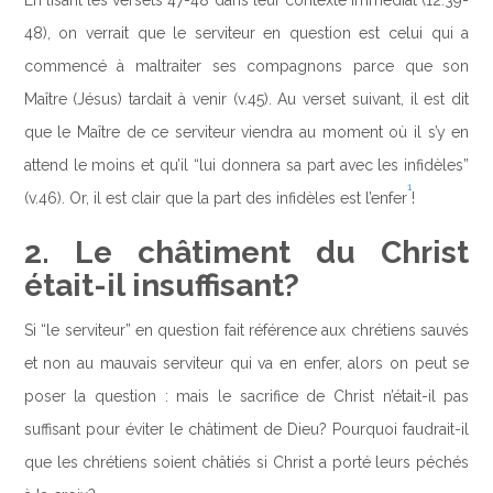
En lisant les versets 47-48 dans leur contexte immédiat (12:39-
48), on verrait que le serviteur en question est celui qui a
commencé à maltraiter ses compagnons parce que son
Maître (Jésus) tardait à venir (v.45). Au verset suivant, il est dit
que le Maître de ce serviteur viendra au moment où il s’y en
attend le moins et qu’il “lui donnera sa part avec les infidèles”
1
(v.46). Or, il est clair que la part des infidèles est l’enfer
!
2. Le châtiment du Christ
était-il insuffisant?
Si “le serviteur” en question fait référence aux chrétiens sauvés
et non au mauvais serviteur qui va en enfer, alors on peut se
poser la question : mais le sacrifice de Christ n’était-il pas
suffisant pour éviter le châtiment de Dieu? Pourquoi faudrait-il
que les chrétiens soient châtiés si Christ a porté leurs péchés