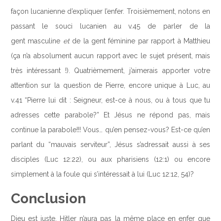
façon lucanienne d’expliquer l’enfer. Troisièmement, notons en
passant le souci lucanien au v.45 de parler de la
gent masculine
et
de la gent féminine par rapport à Matthieu
(ça n’a absolument aucun rapport avec le sujet présent, mais
très intéressant !). Quatrièmement, j’aimerais apporter votre
attention sur la question de Pierre, encore unique à Luc, au
v.41 “Pierre lui dit : Seigneur, est-ce à nous, ou à tous que tu
adresses cette parabole?” Et Jésus ne répond pas, mais
continue la parabole!!! Vous… qu’en pensez-vous? Est-ce qu’en
parlant du “mauvais serviteur”, Jésus s’adressait aussi à ses
disciples (Luc 12:22), ou aux pharisiens (12:1) ou encore
simplement à la foule qui s’intéressait à lui (Luc 12:12, 54)?
Conclusion
Dieu est juste. Hitler n’aura pas la même place en enfer que