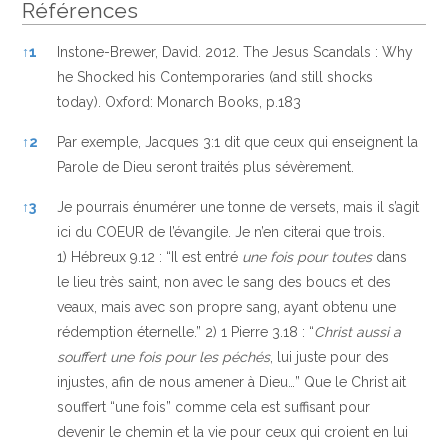
Références
Références
↑
1
Instone-Brewer, David. 2012. The Jesus Scandals : Why
he Shocked his Contemporaries (and still shocks
today). Oxford: Monarch Books, p.183
↑
2
Par exemple, Jacques 3:1 dit que ceux qui enseignent la
Parole de Dieu seront traités plus sévèrement.
↑
3
Je pourrais énumérer une tonne de versets, mais il s’agit
ici du COEUR de l’évangile. Je n’en citerai que trois.
1) Hébreux 9.12 : “Il est entré
une fois pour toutes
dans
le lieu très saint, non avec le sang des boucs et des
veaux, mais avec son propre sang, ayant obtenu une
rédemption éternelle.” 2) 1 Pierre 3.18 : “
Christ aussi a
souffert une fois pour les péchés
, lui juste pour des
injustes, afin de nous amener à Dieu…” Que le Christ ait
souffert “une fois” comme cela est suffisant pour
devenir le chemin et la vie pour ceux qui croient en lui