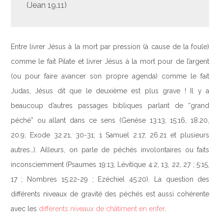
(Jean 19.11)
Entre livrer Jésus à la mort par pression (à cause de la foule)
comme le fait Pilate et livrer Jésus à la mort pour de l’argent
(ou pour faire avancer son propre agenda) comme le fait
Judas, Jésus dit que le deuxième est plus grave ! Il y a
beaucoup d’autres passages bibliques parlant de “grand
péché” ou allant dans ce sens (Genèse 13:13, 15:16, 18.20,
20.9; Exode 32.21, 30-31; 1 Samuel 2.17, 26.21 et plusieurs
autres…). Ailleurs, on parle de péchés involontaires ou faits
inconsciemment (Psaumes 19:13, Lévitique 4:2, 13, 22, 27 ; 5:15,
17 ; Nombres 15:22-29 ; Ezéchiel 45:20). La question des
différents niveaux de gravité des péchés est aussi cohérente
avec les
différents niveaux de châtiment en enfer
.