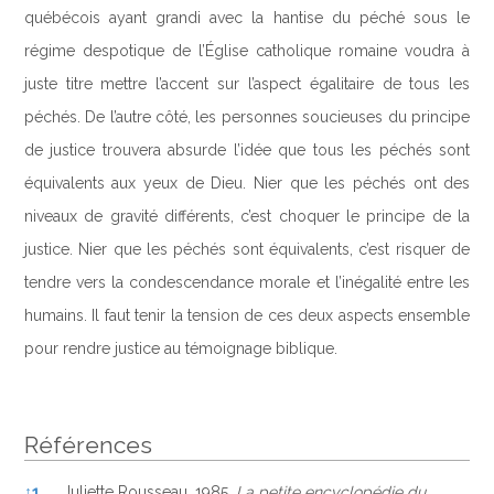
québécois ayant grandi avec la hantise du péché sous le
régime despotique de l’Église catholique romaine voudra à
juste titre mettre l’accent sur l’aspect égalitaire de tous les
péchés. De l’autre côté, les personnes soucieuses du principe
de justice trouvera absurde l’idée que tous les péchés sont
équivalents aux yeux de Dieu. Nier que les péchés ont des
niveaux de gravité différents, c’est choquer le principe de la
justice. Nier que les péchés sont équivalents, c’est risquer de
tendre vers la condescendance morale et l’inégalité entre les
humains. Il faut tenir la tension de ces deux aspects ensemble
pour rendre justice au témoignage biblique.
Références
Références
↑
1
Juliette Rousseau. 1985.
La petite encyclopédie du