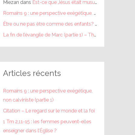
Miezan
dans
Est-ce que Jésus était musulman ?
Romains 9 : une perspective exégétique, non calviniste (partie 1) – Théophile
Être ou ne pas être comme des enfants? (partie 1) – Théophile
La fin de l’évangile de Marc (partie 1) – Théophile
dans
La fi
Articles récents
Romains 9 : une perspective exégétique,
non calviniste (partie 1)
Citation – Le regard sur le monde et la foi
1 Tm 2,11-15 : les femmes peuvent-elles
enseigner dans l’Église ?