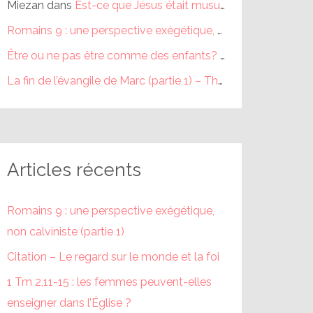
Miezan
dans
Est-ce que Jésus était musulman ?
Romains 9 : une perspective exégétique, non calviniste (partie 1) – Théophile
Être ou ne pas être comme des enfants? (partie 1) – Théophile
La fin de l’évangile de Marc (partie 1) – Théophile
dans
La fi
Articles récents
Romains 9 : une perspective exégétique,
non calviniste (partie 1)
Citation – Le regard sur le monde et la foi
1 Tm 2,11-15 : les femmes peuvent-elles
enseigner dans l’Église ?