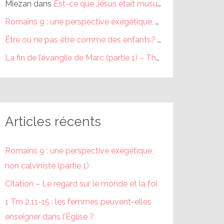
Miezan
dans
Est-ce que Jésus était musulman ?
Romains 9 : une perspective exégétique, non calviniste (partie 1) – Théophile
Être ou ne pas être comme des enfants? (partie 1) – Théophile
La fin de l’évangile de Marc (partie 1) – Théophile
dans
La fi
Articles récents
Romains 9 : une perspective exégétique,
non calviniste (partie 1)
Citation – Le regard sur le monde et la foi
1 Tm 2,11-15 : les femmes peuvent-elles
enseigner dans l’Église ?