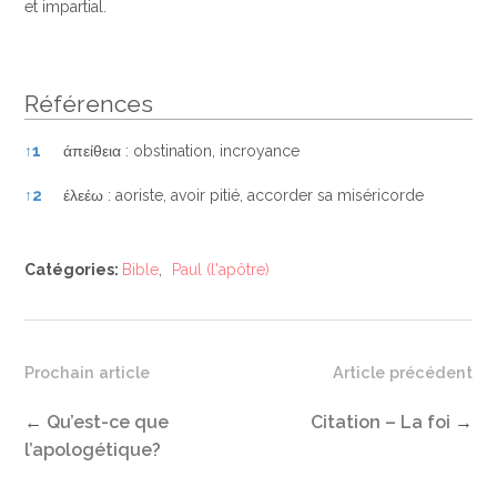
et impartial.
Références
Références
↑
1
άπείθεια : obstination, incroyance
↑
2
έλεέω : aoriste, avoir pitié, accorder sa miséricorde
Catégories:
Bible
,
Paul (l'apôtre)
Prochain article
Article précédent
←
Qu’est-ce que
Citation – La foi
→
l’apologétique?