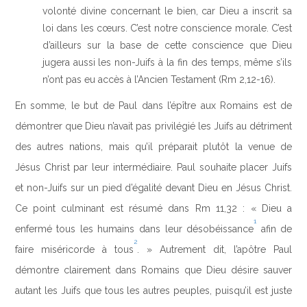
volonté divine concernant le bien, car Dieu a inscrit sa
loi dans les cœurs. C’est notre conscience morale. C’est
d’ailleurs sur la base de cette conscience que Dieu
jugera aussi les non-Juifs à la fin des temps, même s’ils
n’ont pas eu accès à l’Ancien Testament (Rm 2,12-16).
En somme, le but de Paul dans l’épître aux Romains est de
démontrer que Dieu n’avait pas privilégié les Juifs au détriment
des autres nations, mais qu’il préparait plutôt la venue de
Jésus Christ par leur intermédiaire. Paul souhaite placer Juifs
et non-Juifs sur un pied d’égalité devant Dieu en Jésus Christ.
Ce point culminant est résumé dans Rm 11,32 : « Dieu a
1
enfermé tous les humains dans leur désobéissance
afin de
2
faire miséricorde à tous
. » Autrement dit, l’apôtre Paul
démontre clairement dans Romains que Dieu désire sauver
autant les Juifs que tous les autres peuples, puisqu’il est juste