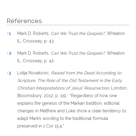
Références
Références
↑
1
Mark D. Roberts,
Can We Trust the Gospels?
, Wheaton
IL, Crossway, p. 43.
↑
2
Mark D. Roberts,
Can We Trust the Gospels?
, Wheaton
IL, Crossway, p. 42.
↑
3
Lidija Novakovic,
Raised from the Dead According to
Scripture: The Role of the Old Testament in the Early
Christian Interpretations of Jesus’ Resurrection
, London,
Bloomsbury, 2012, p. 119 : “Regardless of how one
explains the genesis of the Markan tradition, editorial
changes in Matthew and Luke show a clear tendency to
adapt Mark’s wording to the traditional formula
preserved in 1 Cor 15:4.”