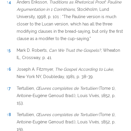
↑
4
Anders Eriksson,
Traditions as Rhetorical Proof: Pauline
Argumentation in 1 Corinthians,
Stockholm, Lund
University, 1998, p. 101 : “The Pauline version is much
closer to the Lucan version, which has all the three
modifiying clauses in the bread-saying, but only the first
clause as a modifier to the cup-saying.”
↑
5
Mark D. Roberts,
Can We Trust the Gospels?
, Wheaton
IL, Crossway, p. 41.
↑
6
Joseph A. Fitzmyer,
The Gospel According to Luke
,
New York NY, Doubleday, 1981, p. 38-39.
↑
7
Tertullien,
Œuvres complètes de Tertullien
(Tome 1),
Antoine-Eugène Genoud (trad.), Louis Vivès, 1852, p.
153.
↑
8
Tertullien,
Œuvres complètes de Tertullien
(Tome 1),
Antoine-Eugène Genoud (trad.), Louis Vivès, 1852, p.
159.