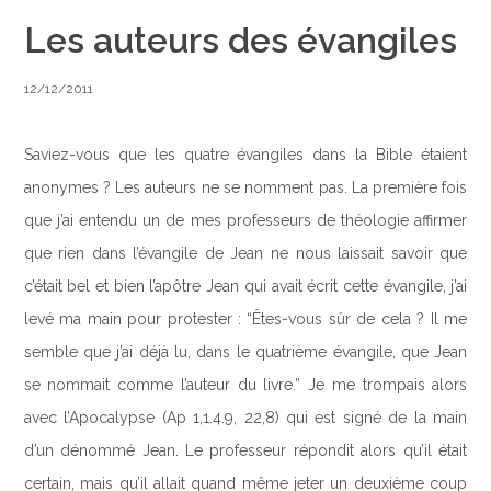
Les auteurs des évangiles
12/12/2011
Saviez-vous que les quatre évangiles dans la Bible étaient
anonymes ? Les auteurs ne se nomment pas. La première fois
que j’ai entendu un de mes professeurs de théologie affirmer
que rien dans l’évangile de Jean ne nous laissait savoir que
c’était bel et bien l’apôtre Jean qui avait écrit cette évangile, j’ai
levé ma main pour protester : “Êtes-vous sûr de cela ? Il me
semble que j’ai déjà lu, dans le quatrième évangile, que Jean
se nommait comme l’auteur du livre.” Je me trompais alors
avec l’Apocalypse (Ap 1,1.4.9, 22,8) qui est signé de la main
d’un dénommé Jean. Le professeur répondit alors qu’il était
certain, mais qu’il allait quand même jeter un deuxième coup