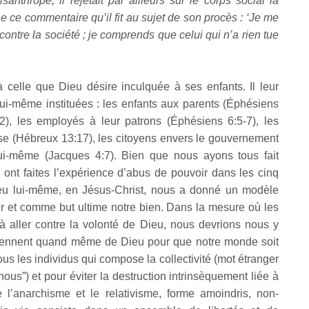
hrope, il rejetait par ailleurs sur le corps social la
 ce commentaire qu’il fit au sujet de son procès : ‘Je me
ontre la société ; je comprends que celui qui n’a rien tue
à celle que Dieu désire inculquée à ses enfants. Il leur
ui-même instituées : les enfants aux parents (Éphésiens
2), les employés à leur patrons (Éphésiens 6:5-7), les
se (Hébreux 13:17), les citoyens envers le gouvernement
ui-même (Jacques 4:7). Bien que nous ayons tous fait
ont faites l’expérience d’abus de pouvoir dans les cinq
eu lui-même, en Jésus-Christ, nous a donné un modèle
our et comme but ultime notre bien. Dans la mesure où les
à aller contre la volonté de Dieu, nous devrions nous y
s viennent quand même de Dieu pour que notre monde soit
ous les individus qui compose la collectivité (mot étranger
ous”) et pour éviter la destruction intrinsèquement liée à
tre l’anarchisme et le relativisme, forme amoindris, non-