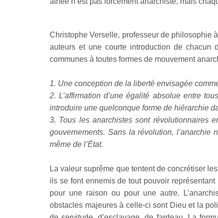
athée n’est pas forcément anarchiste, mais chaqu
Christophe Verselle, professeur de philosophie à l’
auteurs et une courte introduction de chacun d’
communes à toutes formes de mouvement anarch
1. Une conception de la liberté envisagée comme
2. L’affirmation d’une égalité absolue entre tou
introduire une quelconque forme de hiérarchie da
3. Tous les anarchistes sont révolutionnaires e
gouvernements. Sans la révolution, l’anarchie ne
même de l’État.
La valeur suprême que tentent de concrétiser les a
ils se font ennemis de tout pouvoir représentant 
pour une raison ou pour une autre. L’anarchi
obstacles majeures à celle-ci sont Dieu et la p
de servitude, d’esclavage, de fardeau. La formul