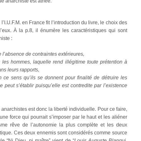
e anarchiste est athée.
I.U.F.M. en France fit l’introduction du livre, le choix des
eux. À la p.8, il énumère les caractéristiques qui sont
iste :
 l’absence de contraintes extérieures,
s les hommes, laquelle rend illégitime toute prétention à
ns leurs rapports,
n ce sens qu’ils se donnent pour finalité de détruire les
 peut s’établir puisqu’elle est contredite par l’existence
narchistes est donc la liberté individuelle. Pour ce faire,
une force qui pourrait s’imposer par le haut et les aliéner
sme rêve de l’autonomie la plus complète et les deux
olitique. Ces deux ennemis sont considérés comme source
e “Ni Dieu, ni maître” vient de “
Louis Auguste Blanqui,