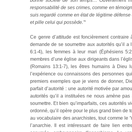
bonne société de son temps… Ouvertement misant
responsabilité de ses crimes, comme en témoigne
suis regardé comme en état de légitime défense c
et pille celui qui possède.’
“
Ce genre d’attitude est foncièrement contraire 
demande de se soumettre aux autorités qu’il a l
6:1-4), les femmes à leur mari (Éphésiens 5:2
membres d’une église aux dirigeants dans l’égli
(Romains 13:1-7), les êtres humains à Dieu l
l’expérience ou connaissons des personnes qui 
premiers exemples que je viens de donner, Di
parfait d’autorité : une autorité motivée par am
autorités qu’il a instituées ne nous amène pas 
soumettre. Et bien qu’imparfaits, ces autorité
ordonné, qu’il opère pour le plus grand bien de t
au vocabulaire des anarchistes, tout comme le “n
l’anarchie. Il est intéressant de faire lien en