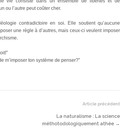
ie vie consiste dans un ensemble de libertés et de
 un ou l’autre peut coûter cher.
éologie contradictoire en soi. Elle soutient qu’aucune
oser une règle à d’autres, mais ceux-ci veulent imposer
archisme.
oit!”
n de m’imposer ton système de penser?”
Article précédent
La naturalisme : La science
méthotodologiquement athée
→