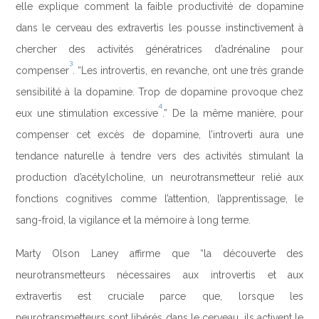
elle explique comment la faible productivité de dopamine
dans le cerveau des extravertis les pousse instinctivement à
chercher des activités génératrices d’adrénaline pour
3
compenser
. “Les introvertis, en revanche, ont une très grande
sensibilité à la dopamine. Trop de dopamine provoque chez
4
eux une stimulation excessive
.” De la même manière, pour
compenser cet excès de dopamine, l’introverti aura une
tendance naturelle à tendre vers des activités stimulant la
production d’acétylcholine, un neurotransmetteur relié aux
fonctions cognitives comme l’attention, l’apprentissage, le
sang-froid, la vigilance et la mémoire à long terme.
Marty Olson Laney affirme que “la découverte des
neurotransmetteurs nécessaires aux introvertis et aux
extravertis est cruciale parce que, lorsque les
neurotransmetteurs sont libérés dans le cerveau, ils activent le