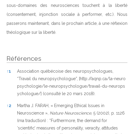
sous-domaines des neurosciences touchent à la liberté
(consentement, injonction sociale à performer, etc.). Nous
passerons maintenant, dans le prochain article, à une réflexion
théologique sur la liberté.
Références
Références
↑
1
Association québécoise des neuropsychologues,
“Travail du neuropsychologue”, [
http://aqnp.ca/la-neuro
psychologie/le-neuropsychologue/travail-du-neurops
ychologue/]
(consulté le 20 mars 2018).
↑
2
Martha J. FARAH, « Emerging Ethical Issues in
Neuroscience »,
Nature Neuroscience
, 5 (2002), p. 1126
(ma traduction) : “Furthermore, the demand for
‘scientific’ measures of personality, veracity, attitudes