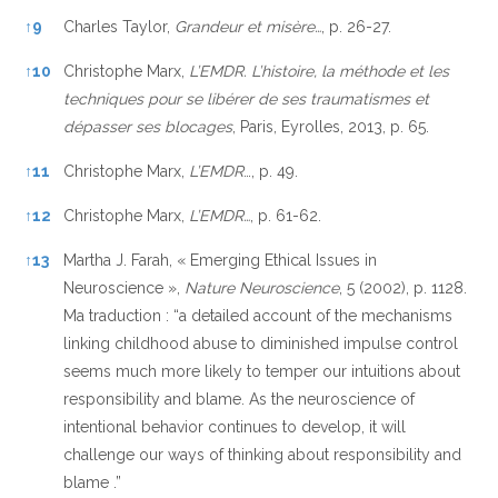
↑
9
Charles Taylor,
Grandeur et misère…
, p. 26-27.
↑
10
Christophe Marx,
L’EMDR. L’histoire, la méthode et les
techniques pour se libérer de ses traumatismes et
dépasser ses blocages
, Paris, Eyrolles, 2013, p. 65.
↑
11
Christophe Marx,
L’EMDR
…, p. 49.
↑
12
Christophe Marx,
L’EMDR…
, p. 61-62.
↑
13
Martha J. Farah, « Emerging Ethical Issues in
Neuroscience »,
Nature Neuroscience
, 5 (2002), p. 1128.
Ma traduction : “a detailed account of the mechanisms
linking childhood abuse to diminished impulse control
seems much more likely to temper our intuitions about
responsibility and blame. As the neuroscience of
intentional behavior continues to develop, it will
challenge our ways of thinking about responsibility and
blame .”