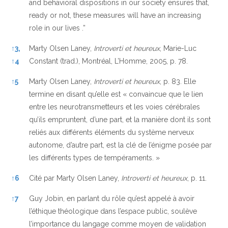
and behavioral dispositions in our society ensures that,
ready or not, these measures will have an increasing
role in our lives .”
↑
3,
Marty Olsen Laney,
Introverti et heureux
, Marie-Luc
↑
4
Constant (trad.), Montréal, L’Homme, 2005, p. 78.
↑
5
Marty Olsen Laney,
Introverti et heureux
, p. 83. Elle
termine en disant qu’elle est « convaincue que le lien
entre les neurotransmetteurs et les voies cérébrales
qu’ils empruntent, d’une part, et la manière dont ils sont
reliés aux différents éléments du système nerveux
autonome, d’autre part, est la clé de l’énigme posée par
les différents types de tempéraments. »
↑
6
Cité par Marty Olsen Laney,
Introverti et heureux
, p. 11.
↑
7
Guy Jobin, en parlant du rôle qu’est appelé à avoir
l’éthique théologique dans l’espace public, soulève
l’importance du langage comme moyen de validation