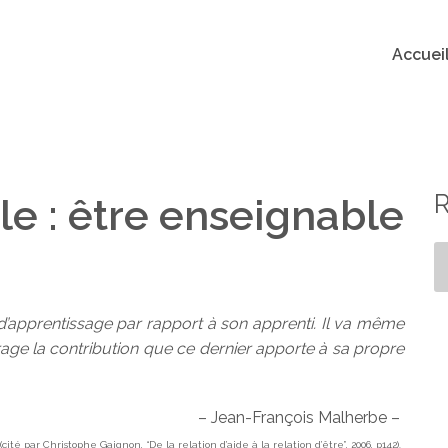
Accuei
lle : être enseignable
 d’apprentissage par rapport à son apprenti. Il va même
rage la contribution que ce dernier apporte à sa propre
– Jean-François Malherbe –
(cité par Christophe Gaignon, “De la relation d’aide à la relation d’être”, 2006, p142).