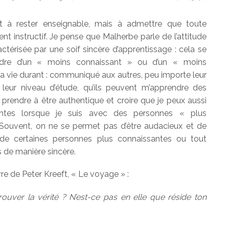
nt à rester enseignable, mais à admettre que toute
ent instructif. Je pense que Malherbe parle de l’attitude
ractérisée par une soif sincère d’apprentissage : cela se
endre d’un « moins connaissant » ou d’un « moins
ma vie durant : communiqué aux autres, peu importe leur
et leur niveau d’étude, qu’ils peuvent m’apprendre des
à prendre à être authentique et croire que je peux aussi
antes lorsque je suis avec des personnes « plus
Souvent, on ne se permet pas d’être audacieux et de
 de certaines personnes plus connaissantes ou tout
s de manière sincère.
re de Peter Kreeft, « Le voyage » :
ouver la vérité ? N’est-ce pas en elle que réside ton