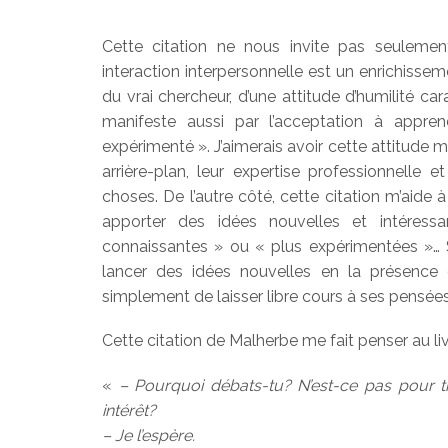
Cette citation ne nous invite pas seuleme
interaction interpersonnelle est un enrichissem
du vrai chercheur, d’une attitude d’humilité ca
manifeste aussi par l’acceptation à appr
expérimenté ». J’aimerais avoir cette attitude 
arrière-plan, leur expertise professionnelle 
choses. De l’autre côté, cette citation m’aide 
apporter des idées nouvelles et intéress
connaissantes » ou « plus expérimentées »…
lancer des idées nouvelles en la présence
simplement de laisser libre cours à ses pensée
Cette citation de Malherbe me fait penser au liv
«
– Pourquoi débats-tu? N’est-ce pas pour tr
intérêt?
– Je l’espère.