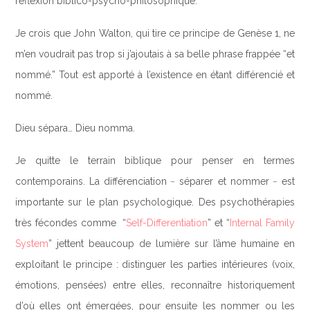
réflexion biblico-psycho-philosophique.
Je crois que John Walton, qui tire ce principe de Genèse 1, ne
m’en voudrait pas trop si j’ajoutais à sa belle phrase frappée “et
nommé.” Tout est apporté à l’existence en étant différencié et
nommé.
Dieu sépara… Dieu nomma.
Je quitte le terrain biblique pour penser en termes
contemporains. La différenciation﹣séparer et nommer﹣est
importante sur le plan psychologique. Des psychothérapies
très fécondes comme “
Self-Differentiation
” et “
Internal Family
System
” jettent beaucoup de lumière sur l’âme humaine en
exploitant le principe : distinguer les parties intérieures (voix,
émotions, pensées) entre elles, reconnaître historiquement
d’où elles ont émergées, pour ensuite les nommer ou les