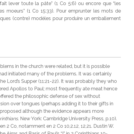
ait lever toute la pâte” (1 Co 5:6) ou encore que “les
s moeurs” (1 Co 15:33). Pour emprunter les mots de
quelques (contre) modèles pour produire un emballement
blems in the church were related, but it is possible
had initiated many of the problems. It was certainly
e Lord’s Supper (11:21-22). It was probably they who
ered Apollos to Paul; most frequently ate meat hence
offered the philosophic defense of sex without
sion over tongues (perhaps adding it to their gifts in
en proposed although the evidence appears more
rinthians
. New York: Cambridge University Press, p.10).
en 2 Co, notamment en 2 Co 10,2.12, 12,21. Dustin W.
he Aims and Basis of Paul’s “I” in 2 Corinthians 10-