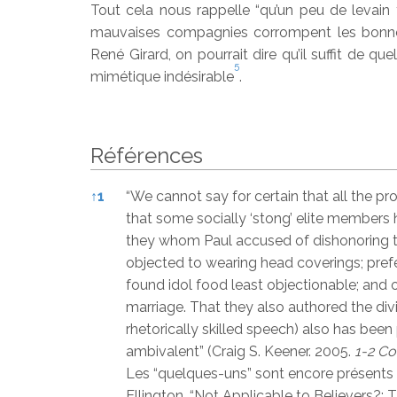
Tout cela nous rappelle “qu’un peu de levain f
mauvaises compagnies corrompent les bonne
René Girard, on pourrait dire qu’il suffit de 
5
mimétique indésirable
.
Références
Références
↑
1
“We cannot say for certain that all the pro
that some socially ‘stong’ elite members 
they whom Paul accused of dishonoring th
objected to wearing head coverings; pref
found idol food least objectionable; and 
marriage. That they also authored the divi
rhetorically skilled speech) also has be
ambivalent” (Craig S. Keener. 2005.
1-2 Co
Les “quelques-uns” sont encore présents 
Ellington, “Not Applicable to Believers?: T