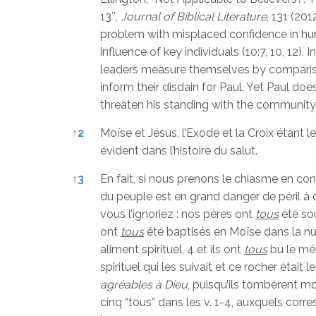
13″,
Journal of Biblical Literature
, 131 (20
problem with misplaced confidence in hum
influence of key individuals (10:7, 10, 12).
leaders measure themselves by comparison
inform their disdain for Paul. Yet Paul d
threaten his standing with the community; 
↑
2
Moïse et Jésus, l’Exode et la Croix étant 
évident dans l’histoire du salut.
↑
3
En fait, si nous prenons le chiasme en con
du peuple est en grand danger de péril à 
vous l’ignoriez : nos pères ont
tous
été sou
ont
tous
été baptisés en Moïse dans la nué
aliment spirituel, 4 et ils ont
tous
bu le mêm
spirituel qui les suivait et ce rocher était le
agréables à Dieu
, puisqu’ils tombèrent mo
cinq “tous” dans les v. 1-4, auxquels cor