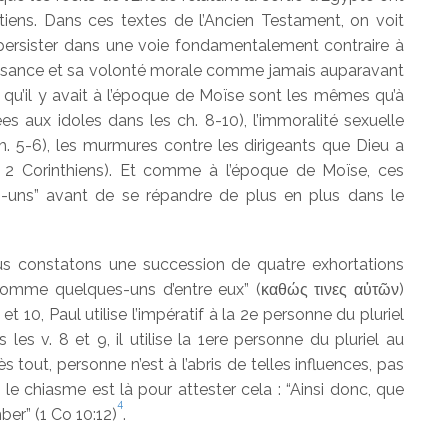
étiens. Dans ces textes de l’Ancien Testament, on voit
persister dans une voie fondamentalement contraire à
uissance et sa volonté morale comme jamais auparavant
es qu’il y avait à l’époque de Moïse sont les mêmes qu’à
fiées aux idoles dans les ch. 8-10), l’immoralité sexuelle
h. 5-6), les murmures contre les dirigeants que Dieu a
 en 2 Corinthiens). Et comme à l’époque de Moïse, ces
s-uns” avant de se répandre de plus en plus dans le
ous constatons une succession de quatre exhortations
“comme quelques-uns d’entre eux” (καθώς τινες αὐτῶν)
et 10, Paul utilise l’impératif à la 2e personne du pluriel
les v. 8 et 9, il utilise la 1ere personne du pluriel au
ès tout, personne n’est à l’abris de telles influences, pas
 chiasme est là pour attester cela : “Ainsi donc, que
4
ber” (1 Co 10:12)
.