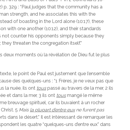
12) p. 329 : “Paul judges that the community has a
an strength, and he associates this with the
 Instead of boasting in the Lord alone (10:17), these
 with one another (10:12), and their standards
oes not counter his opponents simply because they
they threaten the congregation itself.”
les deux moments où la révélation de Dieu fut le plus
texte, le point de Paul est justement que l’ensemble
cause des quelques-uns : “1 Frères, je ne veux pas que
s la nuée, ils ont
tous
passé au travers de la mer, 2 ils
e et dans la mer, 3 ils ont
tous
mangé le même
e breuvage spirituel, car ils buvaient à un rocher
 Christ. 5
Mais
la plupart d’entre eux
ne furent pas
rts dans le désert.” Il est intéressant de remarquer les
respondent les quatre “quelques-uns d’entre eux” dans