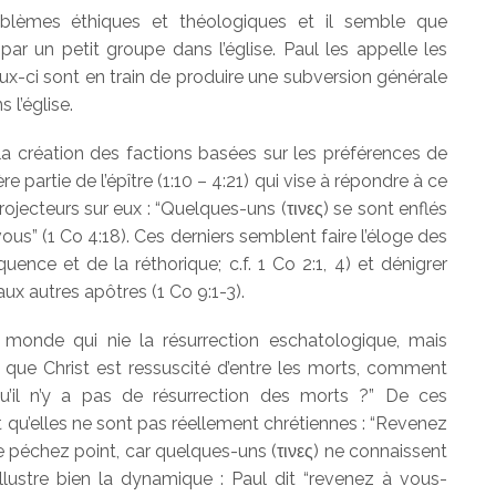
roblèmes éthiques et théologiques et il semble que
ar un petit groupe dans l’église. Paul les appelle les
ceux-ci sont en train de produire une subversion générale
l’église.
 la création des factions basées sur les préférences de
re partie de l’épître (1:10 – 4:21) qui vise à répondre à ce
rojecteurs sur eux : “Quelques-uns (τινες) se sont enflés
ous” (1 Co 4:18). Ces derniers semblent faire l’éloge des
quence et de la réthorique; c.f. 1 Co 2:1, 4) et dénigrer
ux autres apôtres (1 Co 9:1-3).
monde qui nie la résurrection eschatologique, mais
e que Christ est ressuscité d’entre les morts, comment
qu’il n’y a pas de résurrection des morts ?” De ces
qu’elles ne sont pas réellement chrétiennes : “Revenez
péchez point, car quelques-uns (τινες) ne connaissent
illustre bien la dynamique : Paul dit “revenez à vous-