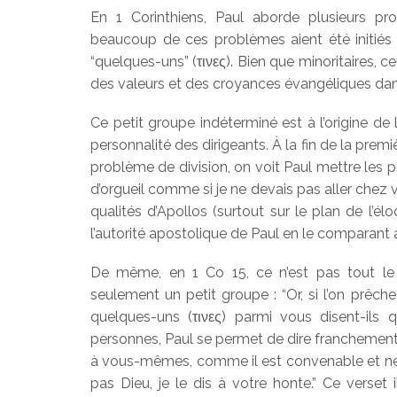
En 1 Corinthiens, Paul aborde plusieurs p
beaucoup de ces problèmes aient été initiés p
“quelques-uns” (τινες). Bien que minoritaires, 
des valeurs et des croyances évangéliques dans 
Ce petit groupe indéterminé est à l’origine de
personnalité des dirigeants. À la fin de la premiè
problème de division, on voit Paul mettre les p
d’orgueil comme si je ne devais pas aller chez v
qualités d’Apollos (surtout sur le plan de l’élo
l’autorité apostolique de Paul en le comparant a
De même, en 1 Co 15, ce n’est pas tout le 
seulement un petit groupe : “Or, si l’on prêch
quelques-uns (τινες) parmi vous disent-ils 
personnes, Paul se permet de dire franchement 
à vous-mêmes, comme il est convenable et ne 
pas Dieu, je le dis à votre honte.” Ce verset 