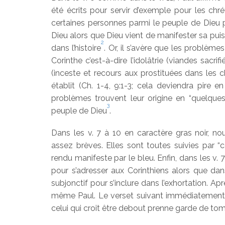
été écrits pour servir d’exemple pour les chr
certaines personnes parmi le peuple de Dieu 
Dieu alors que Dieu vient de manifester sa p
2
dans l’histoire
. Or, il s’avère que les problèm
Corinthe c’est-à-dire l’idolâtrie (viandes sacri
(inceste et recours aux prostituées dans les c
établit (Ch. 1-4, 9:1-3; cela deviendra pire
problèmes trouvent leur origine en “quelque
3
peuple de Dieu
.
Dans les v. 7 à 10 en caractère gras noir, n
assez brèves. Elles sont toutes suivies par 
rendu manifeste par le bleu. Enfin, dans les v. 7 
pour s’adresser aux Corinthiens alors que dans 
subjonctif pour s’inclure dans l’exhortation. Apr
même Paul. Le verset suivant immédiatement le
celui qui croit être debout prenne garde de tom