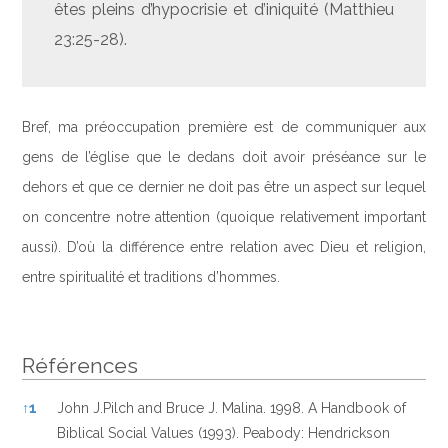
êtes pleins d’hypocrisie et d’iniquité (Matthieu
23:25-28).
Bref, ma préoccupation première est de communiquer aux
gens de l’église que le dedans doit avoir préséance sur le
dehors et que ce dernier ne doit pas être un aspect sur lequel
on concentre notre attention (quoique relativement important
aussi). D’où la différence entre relation avec Dieu et religion,
entre spiritualité et traditions d’hommes.
Références
Références
↑
1
John J.Pilch and Bruce J. Malina. 1998. A Handbook of
Biblical Social Values (1993). Peabody: Hendrickson