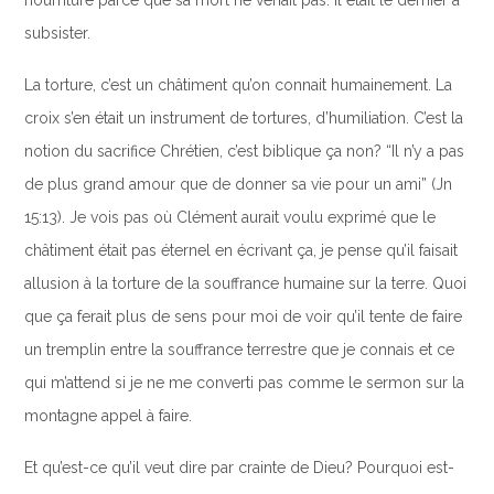
nourriture parce que sa mort ne venait pas. Il était le dernier a
subsister.
La torture, c’est un châtiment qu’on connait humainement. La
croix s’en était un instrument de tortures, d’humiliation. C’est la
notion du sacrifice Chrétien, c’est biblique ça non? “Il n’y a pas
de plus grand amour que de donner sa vie pour un ami” (Jn
15:13). Je vois pas où Clément aurait voulu exprimé que le
châtiment était pas éternel en écrivant ça, je pense qu’il faisait
allusion à la torture de la souffrance humaine sur la terre. Quoi
que ça ferait plus de sens pour moi de voir qu’il tente de faire
un tremplin entre la souffrance terrestre que je connais et ce
qui m’attend si je ne me converti pas comme le sermon sur la
montagne appel à faire.
Et qu’est-ce qu’il veut dire par crainte de Dieu? Pourquoi est-