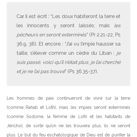
Car il est écrit : “Les doux habiteront la terre et
les innocents y seront laissés; mais
les
pécheurs en seront exterminés
” (Pr 2.21-22, Ps
36.9, 38). Et encore : “J’ai vu l’impie hausser sa
taille, s’élever comme un cèdre du Liban :
je
suis passé, voici qu’il n’était plus; je l’ai cherché
et je ne l’ai pas trouvé
” (Ps 36.35-37).
Les hommes de paix continueront de vivre sur la terre
(comme Rahab et Loth), mais les impies seront exterminés
(comme Sodome, la femme de Loth et les habitants de
Jéricho), de sorte qu’on ne les trouvera plus, ils ne seront
plus. Le but du feu eschatologique de Dieu est de purifier la