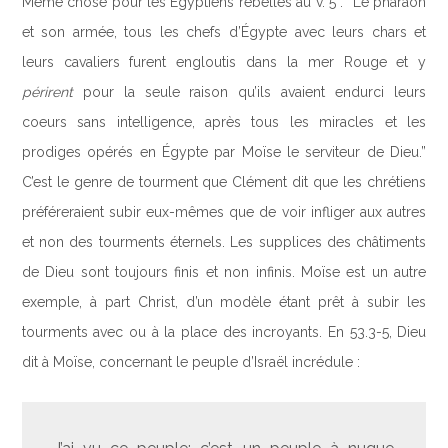
Même chose pour les Égyptiens rebelles au v. 5 : “Le pharaon
et son armée, tous les chefs d’Égypte avec leurs chars et
leurs cavaliers furent engloutis dans la mer Rouge et y
périrent
pour la seule raison qu’ils avaient endurci leurs
coeurs sans intelligence, après tous les miracles et les
prodiges opérés en Égypte par Moïse le serviteur de Dieu.”
C’est le genre de tourment que Clément dit que les chrétiens
préféreraient subir eux-mêmes que de voir infliger aux autres
et non des tourments éternels. Les supplices des châtiments
de Dieu sont toujours finis et non infinis. Moïse est un autre
exemple, à part Christ, d’un modèle étant prêt à subir les
tourments avec ou à la place des incroyants. En 53.3-5, Dieu
dit à Moïse, concernant le peuple d’Israël incrédule :