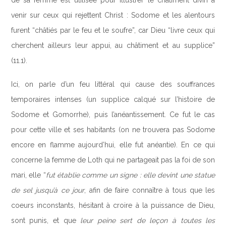
de sa femme est utilisée pour illustrer le châtiment divin à
venir sur ceux qui rejettent Christ : Sodome et les alentours
furent “châtiés par le feu et le soufre”, car Dieu “livre ceux qui
cherchent ailleurs leur appui, au châtiment et au supplice”
(11.1).
Ici, on parle d’un feu littéral qui cause des souffrances
temporaires intenses (un supplice calqué sur l’histoire de
Sodome et Gomorrhe), puis l’anéantissement. Ce fut le cas
pour cette ville et ses habitants (on ne trouvera pas Sodome
encore en flamme aujourd’hui, elle fut anéantie). En ce qui
concerne la femme de Loth qui ne partageait pas la foi de son
mari, elle “
fut établie comme un signe : elle devint une statue
de sel jusqu’à ce jour
, afin de faire connaître à tous que les
coeurs inconstants, hésitant à croire à la puissance de Dieu,
sont punis, et que
leur peine sert de leçon à toutes les