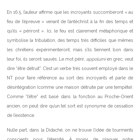
En 16.5, l’auteur affirme que les incroyants succomberont « au
feu de l’épreuve » venant de l’antéchrist à la fin des temps et
qu’ils « périront ». Ici, le feu est clairement métaphorique et
symbolise la tribulation, des temps très difficiles que mêmes
les chrétiens expérimenteront, mais s’ils tiennent bon dans
leur foi, ils seront sauvés. Le mot périr,
appolumi
en grec, veut
dire “être détruit”. C’est un verbe très souvent employé dans le
NT pour faire référence au sort des incroyants et parle de
désintégration (comme une maison détruite par une tempête).
Comme “l’être” est basé dans la fonction au Proche-Orient
ancien, on peut dire qu’un tel sort est synonyme de cessation
de l’existence.
Nulle part, dans la Didaché, on ne trouve l’idée de tourments
conscients pour l’éternité. À moins de plaquer notre