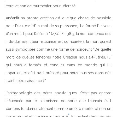
terre, et non de tourmenter pour l’éternité.
Anéantir sa propre création est quelque chose de possible
pour Dieu, car “d’un mot de sa puissance, il a formé l’univers,
d’un mot, il peut l’anéantir” (27.4). En 38.3, la non-existence des
individus avant leur naissance est comparée à la mort qui est
aussi symbolisée comme une forme de noirceur : “De quelle
mort, de quelles ténèbres notre Créateur nous a-t-il tirés, lui
qui nous a formés et conduits dans ce monde qui lui
appartient et où il avait préparé pour nous tous ses dons dès
avant notre naissance ?”
L’anthropologie des pères apostoliques n’était pas encore
influencée par le platonisme de sorte que l’humain était
compris fondamentalement comme un être mortel et non un
2
corps mortel et une âme immortelle
. En parlant des insensés