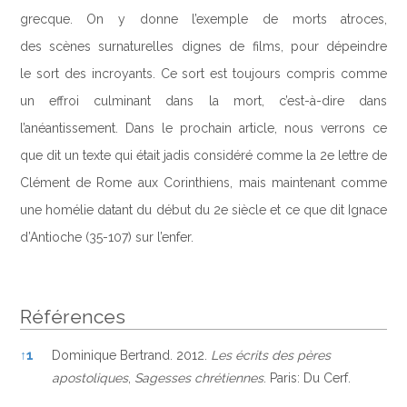
grecque. On y donne l’exemple de morts atroces,
des scènes surnaturelles dignes de films, pour dépeindre
le sort des incroyants. Ce sort est toujours compris comme
un effroi culminant dans la mort, c’est-à-dire dans
l’anéantissement. Dans le prochain article, nous verrons ce
que dit un texte qui était jadis considéré comme la 2e lettre de
Clément de Rome aux Corinthiens, mais maintenant comme
une homélie datant du début du 2e siècle et ce que dit Ignace
d’Antioche (35-107) sur l’enfer.
Références
Références
↑
1
Dominique Bertrand. 2012.
Les écrits des
pères
apos
toliques
,
Sagesses chrétiennes
. Paris: Du Cerf.