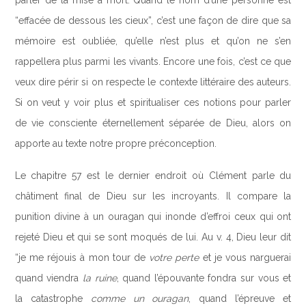
“effacée de dessous les cieux”, c’est une façon de dire que sa
mémoire est oubliée, qu’elle n’est plus et qu’on ne s’en
rappellera plus parmi les vivants. Encore une fois, c’est ce que
veux dire périr si on respecte le contexte littéraire des auteurs.
Si on veut y voir plus et spiritualiser ces notions pour parler
de vie consciente éternellement séparée de Dieu, alors on
apporte au texte notre propre préconception.
Le chapitre 57 est le dernier endroit où Clément parle du
châtiment final de Dieu sur les incroyants. Il compare la
punition divine à un ouragan qui inonde d’effroi ceux qui ont
rejeté Dieu et qui se sont moqués de lui. Au v. 4, Dieu leur dit
“je me réjouis à mon tour de
votre perte
et je vous narguerai
quand viendra
la ruine
, quand l’épouvante fondra sur vous et
la catastrophe
comme un ouragan
, quand l’épreuve et