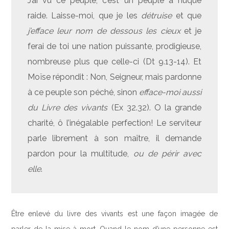
J’ai vu ce peuple; c’est un peuple à nuque
raide. Laisse-moi, que je les
détruise
et que
j’efface leur nom de dessous les cieux
et je
ferai de toi une nation puissante, prodigieuse,
nombreuse plus que celle-ci (Dt 9.13-14). Et
Moïse répondit : Non, Seigneur, mais pardonne
à ce peuple son péché, sinon
efface-moi aussi
du Livre des vivants
(Ex 32.32). O la grande
charité, ô l’inégalable perfection! Le serviteur
parle librement à son maître, il demande
pardon pour la multitude,
ou de périr avec
elle
.
Être enlevé du livre des vivants est une façon imagée de
parler de la mise à mort. Quand le nom d’une personne est